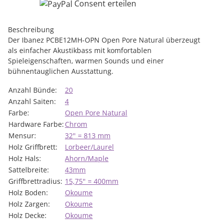
Consent erteilen
Beschreibung
Der Ibanez PCBE12MH-OPN Open Pore Natural überzeugt
als einfacher Akustikbass mit komfortablen
Spieleigenschaften, warmen Sounds und einer
bühnentauglichen Ausstattung.
Produkteigenschaft
Wert
Anzahl Bünde:
20
Anzahl Saiten:
4
Farbe:
Open Pore Natural
Hardware Farbe:
Chrom
Mensur:
32" = 813 mm
Holz Griffbrett:
Lorbeer/Laurel
Holz Hals:
Ahorn/Maple
Sattelbreite:
43mm
Griffbrettradius:
15,75" = 400mm
Holz Boden:
Okoume
Holz Zargen:
Okoume
Holz Decke:
Okoume