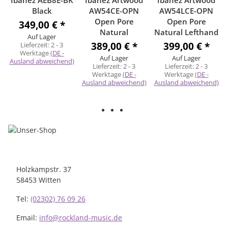
Ibanez AEB8E-BK
Ibanez Artwood
Ibanez Artwood
Black
AW54CE-OPN
AW54LCE-OPN
Open Pore
Open Pore
349,00 €
*
Natural
Natural Lefthand
Auf Lager
389,00 €
*
399,00 €
*
Lieferzeit:
2 - 3
Werktage
(DE -
Auf Lager
Auf Lager
Ausland abweichend)
Lieferzeit:
2 - 3
Lieferzeit:
2 - 3
Werktage
(DE -
Werktage
(DE -
Ausland abweichend)
Ausland abweichend)
Holzkampstr. 37
58453 Witten
Tel:
(02302) 76 09 26
Email:
info@rockland-music.de