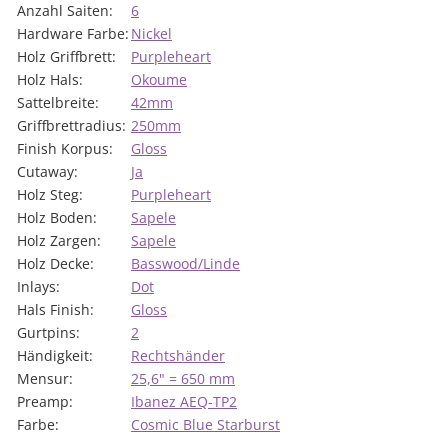
Anzahl Saiten:
6
Hardware Farbe:
Nickel
Holz Griffbrett:
Purpleheart
Holz Hals:
Okoume
Sattelbreite:
42mm
Griffbrettradius:
250mm
Finish Korpus:
Gloss
Cutaway:
Ja
Holz Steg:
Purpleheart
Holz Boden:
Sapele
Holz Zargen:
Sapele
Holz Decke:
Basswood/Linde
Inlays:
Dot
Hals Finish:
Gloss
Gurtpins:
2
Händigkeit:
Rechtshänder
Mensur:
25,6" = 650 mm
Preamp:
Ibanez AEQ-TP2
Farbe:
Cosmic Blue Starburst