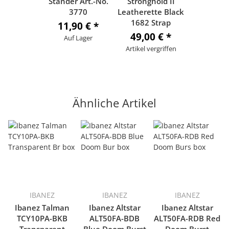
Ständer Art.-No.
Stronghold II
3770
Leatherette Black
1682 Strap
11,90 €
*
49,00 €
*
Auf Lager
Artikel vergriffen
Ähnliche Artikel
IBANEZ
IBANEZ
IBANEZ
Ibanez Talman
Ibanez Altstar
Ibanez Altstar
TCY10PA-BKB
ALT50FA-BDB
ALT50FA-RDB Red
Transparent
Blue Doom Burst
Doom Burst