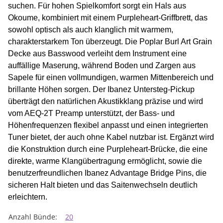
suchen. Für hohen Spielkomfort sorgt ein Hals aus
Okoume, kombiniert mit einem Purpleheart-Griffbrett, das
sowohl optisch als auch klanglich mit warmem,
charakterstarkem Ton überzeugt. Die Poplar Burl Art Grain
Decke aus Basswood verleiht dem Instrument eine
auffällige Maserung, während Boden und Zargen aus
Sapele für einen vollmundigen, warmen Mittenbereich und
brillante Höhen sorgen. Der Ibanez Untersteg-Pickup
überträgt den natürlichen Akustikklang präzise und wird
vom AEQ-2T Preamp unterstützt, der Bass- und
Höhenfrequenzen flexibel anpasst und einen integrierten
Tuner bietet, der auch ohne Kabel nutzbar ist. Ergänzt wird
die Konstruktion durch eine Purpleheart-Brücke, die eine
direkte, warme Klangübertragung ermöglicht, sowie die
benutzerfreundlichen Ibanez Advantage Bridge Pins, die
sicheren Halt bieten und das Saitenwechseln deutlich
erleichtern.
Produkteigenschaft
Wert
Anzahl Bünde:
20