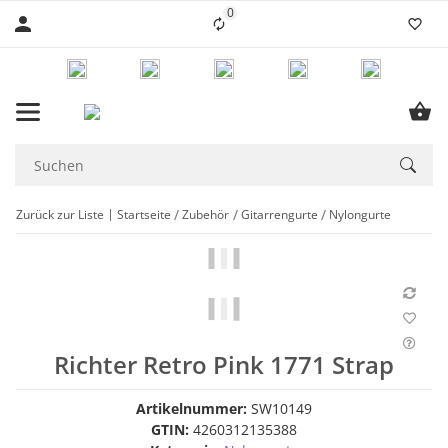
0
Liste ist leer
Zurück zur Liste
Startseite
Zubehör
Gitarrengurte
Nylongurte
Richter Retro Pink 1771 Strap
Artikelnummer:
SW10149
GTIN:
4260312135388