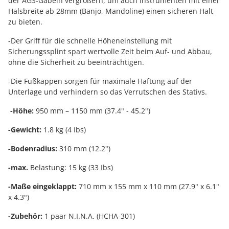
der AGS-Gabeln vergrößern, um auch Instrumenten mit einer
Halsbreite ab 28mm (Banjo, Mandoline) einen sicheren Halt
zu bieten.
-Der Griff für die schnelle Höheneinstellung mit
Sicherungssplint spart wertvolle Zeit beim Auf- und Abbau,
ohne die Sicherheit zu beeinträchtigen.
-Die Fußkappen sorgen für maximale Haftung auf der
Unterlage und verhindern so das Verrutschen des Stativs.
-Höhe:
950 mm – 1150 mm (37.4" - 45.2")
-Gewicht:
1.8 kg (4 Ibs)
-Bodenradius:
310 mm (12.2")
-max.
Belastung: 15 kg (33 Ibs)
-Maße eingeklappt:
710 mm x 155 mm x 110 mm (27.9" x 6.1"
x 4.3")
-Zubehör:
1 paar N.I.N.A. (HCHA-301)