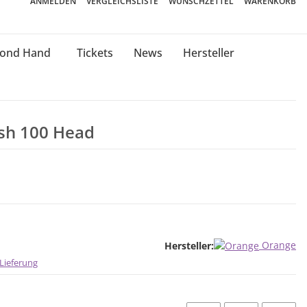
ANMELDEN
VERGLEICHSLISTE
WUNSCHZETTEL
WARENKORB
cond Hand
Tickets
News
Hersteller
sh 100 Head
Orange
Hersteller:
Lieferung