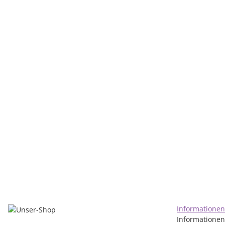
ORANGE
Orange Super Crush 100 Combo BLK
719,00 €
*
Artikel vergriffen
Informatione
Informationen