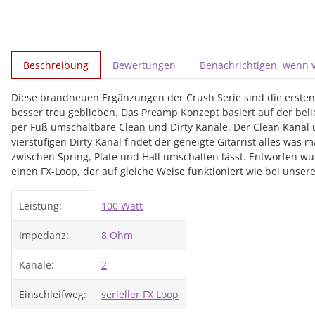
weitere Registerkarten anzeigen
Beschreibung
Bewertungen
Benachrichtigen, wenn 
Diese brandneuen Ergänzungen der Crush Serie sind die ersten p
besser treu geblieben. Das Preamp Konzept basiert auf der beli
per Fuß umschaltbare Clean und Dirty Kanäle. Der Clean Kanal 
vierstufigen Dirty Kanal findet der geneigte Gitarrist alles was
zwischen Spring, Plate und Hall umschalten lässt. Entworfen wur
einen FX-Loop, der auf gleiche Weise funktioniert wie bei unse
Produkteigenschaft
Wert
Leistung:
100 Watt
Impedanz:
8 Ohm
Kanäle:
2
Einschleifweg:
serieller FX Loop